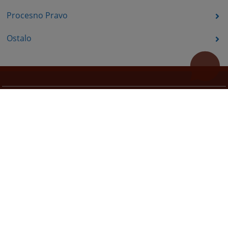
Procesno Pravo
Ostalo
Korisni linkovi
Pomoć za korištenje
Mapa stranice
Redizajn web stranice je finansirala Evropska unija. Za njen sadržaj isključivo je odgovorno
Visoko sudsko i tužilačko vijeće BiH i ona ne odražava nužno stavove Evropske unije.