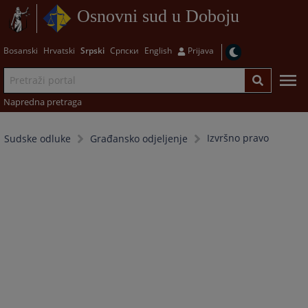
Osnovni sud u Doboju
Bosanski
Hrvatski
Srpski
Српски
English
Prijava
Napredna pretraga
Izvršno pravo
Sudske odluke
Građansko odjeljenje