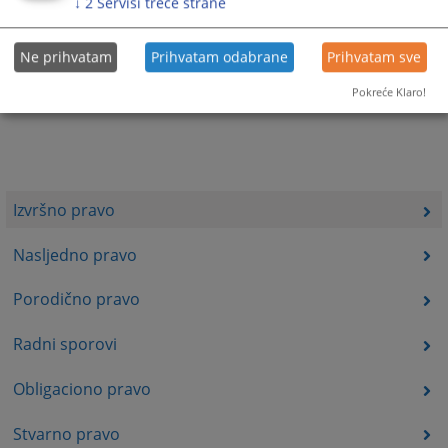
↓
2
Servisi treće strane
Ne prihvatam
Prihvatam odabrane
Prihvatam sve
Pokreće Klaro!
Izvršno pravo
Nasljedno pravo
Porodično pravo
Radni sporovi
Obligaciono pravo
Stvarno pravo