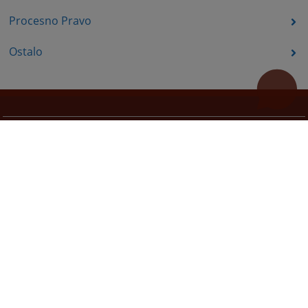
Procesno Pravo
Ostalo
Korisni linkovi
Pomoć za korištenje
Mapa stranice
Redizajn web stranice je finansirala Evropska unija. Za njen sadržaj isključivo je odgovorno
Visoko sudsko i tužilačko vijeće BiH i ona ne odražava nužno stavove Evropske unije.