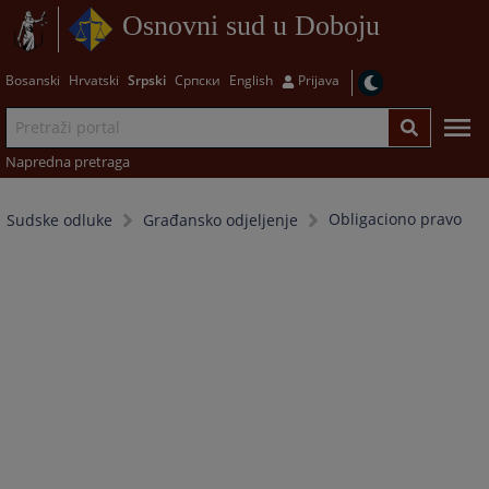
Osnovni sud u Doboju
Bosanski
Hrvatski
Srpski
Српски
English
Prijava
Napredna pretraga
Obligaciono pravo
Sudske odluke
Građansko odjeljenje