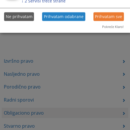
↓
2
Servisi treće strane
Ne prihvatam
Prihvatam odabrane
Prihvatam sve
Pokreće Klaro!
Izvršno pravo
Nasljedno pravo
Porodično pravo
Radni sporovi
Obligaciono pravo
Stvarno pravo