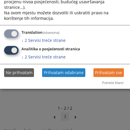
procjenu nivoa posjećenosti, budućeg usavršavanja
stranice...).
Na ovom mjestu možete dozvoliti ili uskratiti pravo na
korištenje tih informacija.
Translation
(obavezna)
↓
2
Servisi treće strane
Analitika o posjećenosti stranica
↓
2
Servisi treće strane
Ne prihvatam
Prihvatam odabrane
Prihvatam sve
Pokreće Klaro!
1 - 2 / 2
1