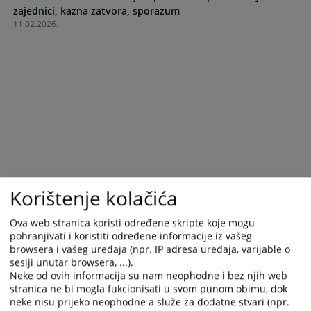
zajednici, kazna zatvora, sporazum
calendar
calendar
11.02.2026.
and
and
select
select
a
a
date.
date.
Press
Press
the
the
question
question
mark
mark
key
key
to
to
get
get
Korištenje kolačića
the
the
keyboard
keyboard
Ova web stranica koristi određene skripte koje mogu
shortcuts
shortcuts
pohranjivati i koristiti određene informacije iz vašeg
for
for
browsera i vašeg uređaja (npr. IP adresa uređaja, varijable o
changing
changing
sesiji unutar browsera, ...).
dates.
dates.
Neke od ovih informacija su nam neophodne i bez njih web
stranica ne bi mogla fukcionisati u svom punom obimu, dok
neke nisu prijeko neophodne a služe za dodatne stvari (npr.