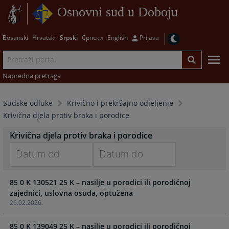
Osnovni sud u Doboju
Bosanski
Hrvatski
Srpski
Српски
English
Prijava
Napredna pretraga
Sudske odluke
Krivično i prekršajno odjeljenje
Krivična djela protiv braka i porodice
Krivična djela protiv braka i porodice
Navigate
Navigate
85 0 K 130521 25 K – nasilje u porodici ili porodičnoj
forward
forward
zajednici, uslovna osuda, optužena
to
to
26.02.2026.
interact
interact
with
with
85 0 K 139049 25 K – nasilje u porodici ili porodičnoj
the
the