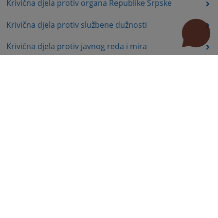
Krivična djela protiv organa Republike Srpske
Krivična djela protiv službene dužnosti
Krivična djela protiv javnog reda i mira
Krivična djela protiv bezbjednosti javnog saobraćaja
Prekršajno pravo
Ostalo
Korisni linkovi
Pomoć za korištenje
Mapa stranice