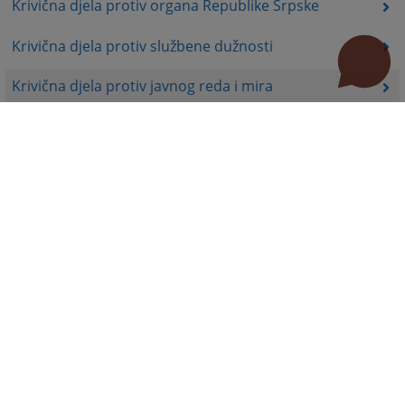
Krivična djela protiv organa Republike Srpske
Krivična djela protiv službene dužnosti
Krivična djela protiv javnog reda i mira
Krivična djela protiv bezbjednosti javnog saobraćaja
Prekršajno pravo
Ostalo
Korisni linkovi
Pomoć za korištenje
Mapa stranice