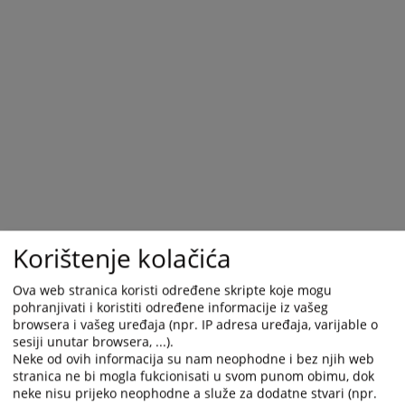
calendar
calendar
and
and
select
select
a
a
date.
date.
Press
Press
the
the
question
question
mark
mark
key
key
to
to
get
get
Korištenje kolačića
the
the
keyboard
keyboard
Ova web stranica koristi određene skripte koje mogu
shortcuts
shortcuts
pohranjivati i koristiti određene informacije iz vašeg
for
for
browsera i vašeg uređaja (npr. IP adresa uređaja, varijable o
changing
changing
sesiji unutar browsera, ...).
dates.
dates.
Neke od ovih informacija su nam neophodne i bez njih web
stranica ne bi mogla fukcionisati u svom punom obimu, dok
neke nisu prijeko neophodne a služe za dodatne stvari (npr.