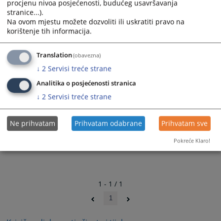
procjenu nivoa posjećenosti, budućeg usavršavanja
stranice...).
Na ovom mjestu možete dozvoliti ili uskratiti pravo na
korištenje tih informacija.
Translation
(obavezna)
↓
2
Servisi treće strane
Analitika o posjećenosti stranica
↓
2
Servisi treće strane
Ne prihvatam
Prihvatam odabrane
Prihvatam sve
Pokreće Klaro!
1 - 1 / 1
1