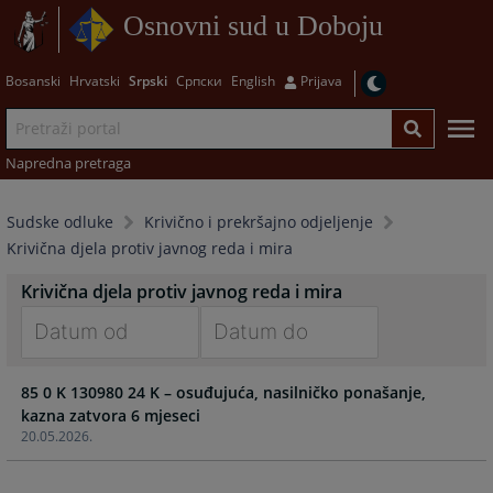
Osnovni sud u Doboju
Bosanski
Hrvatski
Srpski
Српски
English
Prijava
Napredna pretraga
Sudske odluke
Krivično i prekršajno odjeljenje
Krivična djela protiv javnog reda i mira
Krivična djela protiv javnog reda i mira
Navigate
Navigate
85 0 K 130980 24 K – osuđujuća, nasilničko ponašanje,
forward
forward
kazna zatvora 6 mjeseci
to
to
20.05.2026.
interact
interact
with
with
the
the