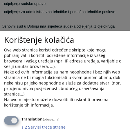
- odjeljenje sudske uprave,
- odjeljenje za administrativno-tehničke i pomoćno-tehničke poslove.
Osnovni sud u Doboju ima slijedeća sudska odjeljenja iz djelokruga
rada organizacione jedinice sudijskih poslova:
Korištenje kolačića
- krivično i prekršajno odjeljenje,
Ova web stranica koristi određene skripte koje mogu
pohranjivati i koristiti određene informacije iz vašeg
- maloljetničko odjeljenje,
browsera i vašeg uređaja (npr. IP adresa uređaja, varijable o
- građansko odjeljenje.
sesiji unutar browsera, ...).
Neke od ovih informacija su nam neophodne i bez njih web
2014
PREGLEDA
stranica ne bi mogla fukcionisati u svom punom obimu, dok
neke nisu prijeko neophodne a služe za dodatne stvari (npr.
procjenu nivoa posjećenosti, budućeg usavršavanja
stranice...).
Na ovom mjestu možete dozvoliti ili uskratiti pravo na
korištenje tih informacija.
Translation
(obavezna)
↓
2
Servisi treće strane