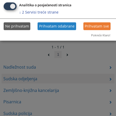
Analitika o posjećenosti stranica
↓
2
Servisi treće strane
Ne prihvatam
Prihvatam odabrane
Prihvatam sve
Pokreće Klaro!
1 - 1 / 1
1
Nadležnost suda
Sudska odjeljenja
Zemljišno-knjižna kancelarija
Pisarnica
Sudska policija