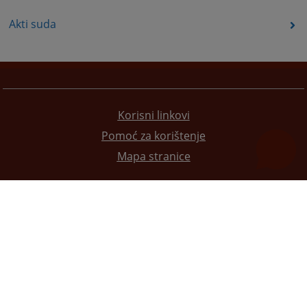
Akti suda
Korisni linkovi
Pomoć za korištenje
Mapa stranice
Redizajn web stranice je finansirala Evropska unija. Za njen sadržaj isključivo je odgovorno
Visoko sudsko i tužilačko vijeće BiH i ona ne odražava nužno stavove Evropske unije.