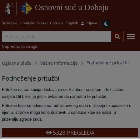
Osnovni sud u Doboju
Bosanski
Hrvatski
Srpski
Српски
English
Prijava
Napredna pretraga
Podnošenje pritužbi
Oglasna ploča
Važne informacije
Podnošenje pritužbi
Pritužbe na rad sudija dostavljaju se Visokom sudskom i tužilačkom
savjetu BiH, koji je jedini ovlašten da razmatra te pritužbe.
Pritužbe koje se odnose na rad Osnovnog suda u Doboju i zaposlenih u
njemu, stranke mogu lično dostaviti u sanduče koje se nalazi u
prizemlju zgrade suda.
5328
PREGLEDA