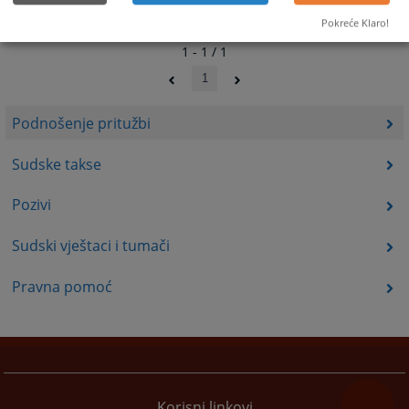
Pokreće Klaro!
1 - 1 / 1
1
Podnošenje pritužbi
Sudske takse
Pozivi
Sudski vještaci i tumači
Pravna pomoć
Korisni linkovi