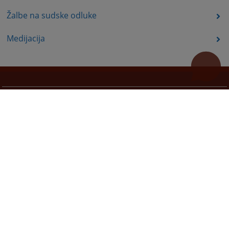
Žalbe na sudske odluke
Medijacija
Korisni linkovi
Pomoć za korištenje
Mapa stranice
Redizajn web stranice je finansirala Evropska unija. Za njen sadržaj isključivo je odgovorno
Visoko sudsko i tužilačko vijeće BiH i ona ne odražava nužno stavove Evropske unije.