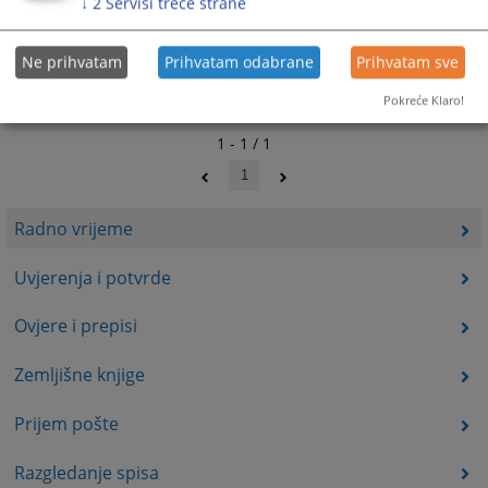
↓
2
Servisi treće strane
Ne prihvatam
Prihvatam odabrane
Prihvatam sve
Pokreće Klaro!
1 - 1 / 1
1
Radno vrijeme
Uvjerenja i potvrde
Ovjere i prepisi
Zemljišne knjige
Prijem pošte
Razgledanje spisa