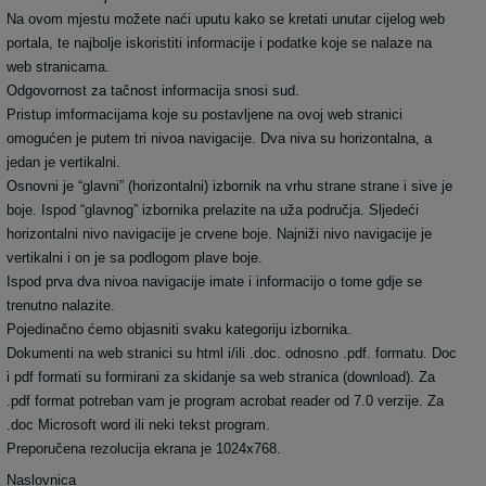
Na ovom mjestu možete naći uputu kako se kretati unutar cijelog web
portala, te najbolje iskoristiti informacije i podatke koje se nalaze na
web stranicama.
Odgovornost za tačnost informacija snosi sud.
Pristup imformacijama koje su postavljene na ovoj web stranici
omogućen je putem tri nivoa navigacije. Dva niva su horizontalna, a
jedan je vertikalni.
Osnovni je “glavni” (horizontalni) izbornik na vrhu strane strane i sive je
boje. Ispod “glavnog” izbornika prelazite na uža područja. Sljedeći
horizontalni nivo navigacije je crvene boje. Najniži nivo navigacije je
vertikalni i on je sa podlogom plave boje.
Ispod prva dva nivoa navigacije imate i informacijo o tome gdje se
trenutno nalazite.
Pojedinačno ćemo objasniti svaku kategoriju izbornika.
Dokumenti na web stranici su html i/ili .doc. odnosno .pdf. formatu. Doc
i pdf formati su formirani za skidanje sa web stranica (download). Za
.pdf format potreban vam je program acrobat reader od 7.0 verzije. Za
.doc Microsoft word ili neki tekst program.
Preporučena rezolucija ekrana je 1024x768.
Naslovnica