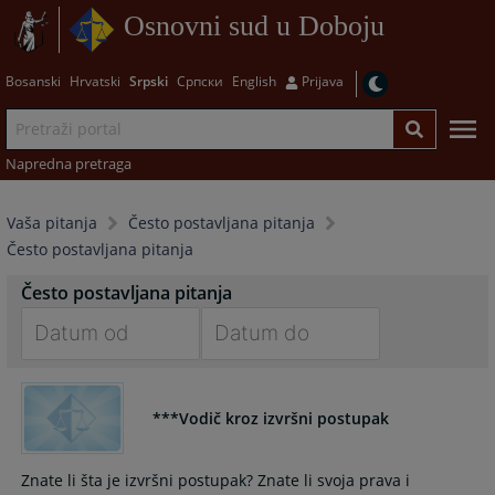
Osnovni sud u Doboju
Bosanski
Hrvatski
Srpski
Српски
English
Prijava
Napredna pretraga
Vaša pitanja
Često postavljana pitanja
Često postavljana pitanja
Često postavljana pitanja
Navigate
Navigate
forward
forward
***Vodič kroz izvršni postupak
to
to
interact
interact
with
with
Znate li šta je izvršni postupak? Znate li svoja prava i
the
the