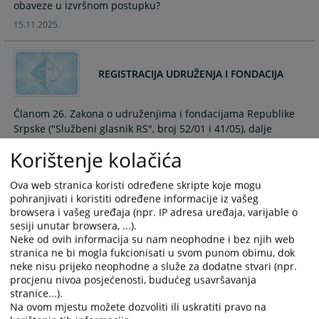
obaveze u izvršnom postupku?
calendar
calendar
15.11.2025.
and
and
select
select
a
a
REGISTRACIJA UDRUŽENJA I FONDACIJA
date.
date.
Press
Press
the
the
Članom 26. Zakona o udruženjima i fondacijama Republike
question
question
Srpske ("Službeni glasnik RS", broj 52/01 i 41/05), dalje
mark
mark
ZUFRS, propisano je da uz prijavu za upis u registar
Korištenje kolačića
key
key
udruženja ili fondacija, prilaže se:
to
to
- osnivački akt (čl. 11. i 19. ZUFRS-a);
Ova web stranica koristi određene skripte koje mogu
get
get
- statut udruženja (čl. 12. i 20. ZUFRS-a);
pohranjivati i koristiti određene informacije iz vašeg
the
the
- spisak članova organa upravljanja i imena lica ovlašćenih
browsera i vašeg uređaja (npr. IP adresa uređaja, varijable o
keyboard
keyboard
sesiji unutar browsera, ...).
shortcuts
shortcuts
20.12.2017.
Neke od ovih informacija su nam neophodne i bez njih web
for
for
stranica ne bi mogla fukcionisati u svom punom obimu, dok
changing
changing
neke nisu prijeko neophodne a služe za dodatne stvari (npr.
Komunikacija elektronskom poštom (e-
dates.
dates.
procjenu nivoa posjećenosti, budućeg usavršavanja
stranice...).
mail)
Na ovom mjestu možete dozvoliti ili uskratiti pravo na