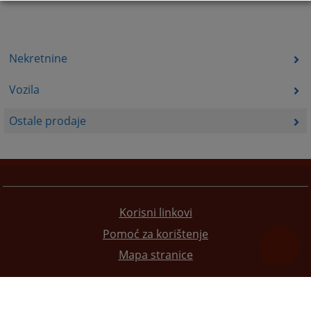
Nekretnine
Vozila
Ostale prodaje
Korisni linkovi
Pomoć za korištenje
Mapa stranice