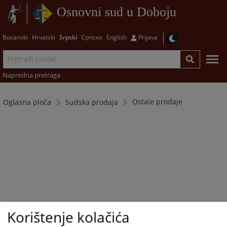
Osnovni sud u Doboju
Bosanski
Hrvatski
Srpski
Српски
English
Prijava
Napredna pretraga
Ostale prodaje
Oglasna ploča
Sudska prodaja
Korištenje kolačića