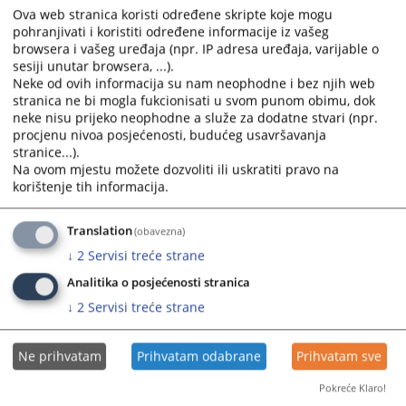
Ova web stranica koristi određene skripte koje mogu
pohranjivati i koristiti određene informacije iz vašeg
browsera i vašeg uređaja (npr. IP adresa uređaja, varijable o
sesiji unutar browsera, ...).
Neke od ovih informacija su nam neophodne i bez njih web
stranica ne bi mogla fukcionisati u svom punom obimu, dok
neke nisu prijeko neophodne a služe za dodatne stvari (npr.
Trenutno nema vijesti
procjenu nivoa posjećenosti, budućeg usavršavanja
stranice...).
Na ovom mjestu možete dozvoliti ili uskratiti pravo na
korištenje tih informacija.
Translation
(obavezna)
↓
2
Servisi treće strane
Analitika o posjećenosti stranica
↓
2
Servisi treće strane
Ne prihvatam
Prihvatam odabrane
Prihvatam sve
Pokreće Klaro!