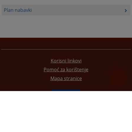
Plan nabavki
Korisni linkovi
Pomoć za korištenje
Mapa stranice
Redizajn web stranice je finansirala Evropska unija. Za njen sadržaj isključivo je odgovorno
Visoko sudsko i tužilačko vijeće BiH i ona ne odražava nužno stavove Evropske unije.