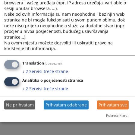
browsera i vašeg uređaja (npr. IP adresa uređaja, varijable o
and
and
sesiji unutar browsera, ...).
select
select
Neke od ovih informacija su nam neophodne i bez njih web
a
a
stranica ne bi mogla fukcionisati u svom punom obimu, dok
date.
date.
neke nisu prijeko neophodne a služe za dodatne stvari (npr.
Press
Press
procjenu nivoa posjećenosti, budućeg usavršavanja
stranice...).
the
the
Na ovom mjestu možete dozvoliti ili uskratiti pravo na
question
question
Trenutno nema vijesti
korištenje tih informacija.
mark
mark
key
key
Translation
(obavezna)
to
to
get
get
↓
2
Servisi treće strane
the
the
Analitika o posjećenosti stranica
keyboard
keyboard
↓
2
Servisi treće strane
shortcuts
shortcuts
for
for
changing
changing
Ne prihvatam
Prihvatam odabrane
Prihvatam sve
dates.
dates.
Pokreće Klaro!