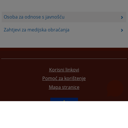
Osoba za odnose s javnošću
Zahtjevi za medijska obraćanja
Korisni linkovi
Pomoć za korištenje
Mapa stranice
Redizajn web stranice je finansirala Evropska unija. Za njen sadržaj isključivo je odgovorno
Visoko sudsko i tužilačko vijeće BiH i ona ne odražava nužno stavove Evropske unije.