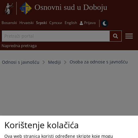
Osnovni sud u Doboju
Bosanski
Hrvatski
Srpski
Српски
English
Prijava
Napredna pretraga
Osoba za odnose s javnošću
Odnosi s javnošću
Mediji
Korištenje kolačića
Ova web stranica koristi određene skripte koje mogu