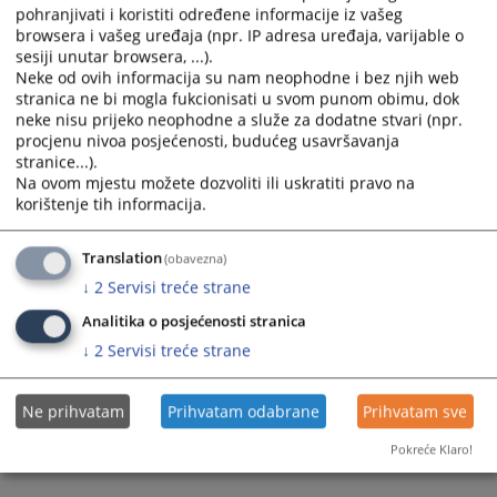
pohranjivati i koristiti određene informacije iz vašeg
browsera i vašeg uređaja (npr. IP adresa uređaja, varijable o
sesiji unutar browsera, ...).
Neke od ovih informacija su nam neophodne i bez njih web
stranica ne bi mogla fukcionisati u svom punom obimu, dok
neke nisu prijeko neophodne a služe za dodatne stvari (npr.
Trenutno nema vijesti
procjenu nivoa posjećenosti, budućeg usavršavanja
stranice...).
Na ovom mjestu možete dozvoliti ili uskratiti pravo na
korištenje tih informacija.
Translation
(obavezna)
↓
2
Servisi treće strane
Analitika o posjećenosti stranica
↓
2
Servisi treće strane
Ne prihvatam
Prihvatam odabrane
Prihvatam sve
Pokreće Klaro!