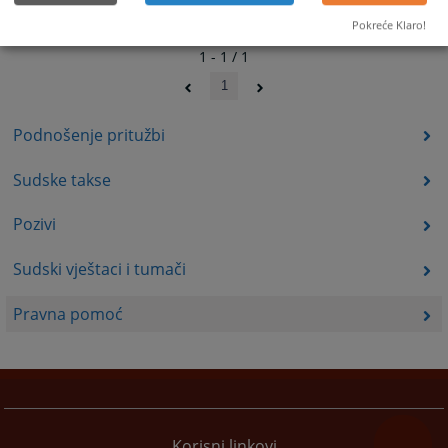
Pokreće Klaro!
1 - 1 / 1
1
Podnošenje pritužbi
Sudske takse
Pozivi
Sudski vještaci i tumači
Pravna pomoć
Korisni linkovi