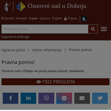
Osnovni sud u Doboju
Bosanski
Hrvatski
Srpski
Српски
English
Prijava
Napredna pretraga
Pravna pomoć
Oglasna ploča
Važne informacije
Pravna pomoć
Osnovni sud u Doboju ne pruža pravnu pomoć strankama.
1922
PREGLEDA