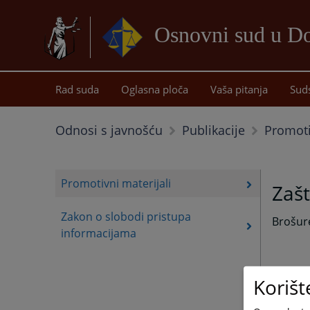
Osnovni sud u D
Rad suda
Oglasna ploča
Vaša pitanja
Sud
Promoti
Odnosi s javnošću
Publikacije
Promotivni materijali
Zašt
Zakon o slobodi pristupa
Brošur
informacijama
Korišt