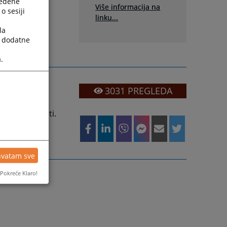
ređene
Više informacija na
o sesiji
linku...
la
a dodatne
.
3031
PREGLEDA
pnih javnosti.
hvatam sve
Pokreće Klaro!