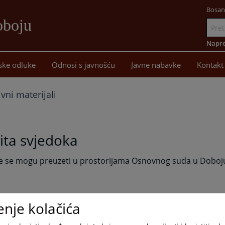
Bosan
oboju
Idi
na
Napre
sadržaj
ske odluke
Odnosi s javnošću
Javne nabavke
Kontakt
vni materijali
ita svjedoka
e se mogu preuzeti u prostorijama Osnovnog suda u Doboj
enje kolačića