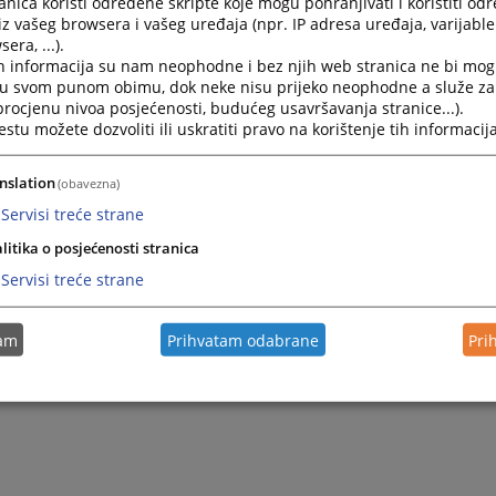
nica koristi određene skripte koje mogu pohranjivati i koristiti od
iz vašeg browsera i vašeg uređaja (npr. IP adresa uređaja, varijable 
era, ...).
h informacija su nam neophodne i bez njih web stranica ne bi mog
i u svom punom obimu, dok neke nisu prijeko neophodne a služe z
 procjenu nivoa posjećenosti, budućeg usavršavanja stranice...).
tu možete dozvoliti ili uskratiti pravo na korištenje tih informacija
nslation
(obavezna)
otivni materijali
Servisi treće strane
i sud u Doboju trenutno nema promotivnih materijala dostu
litika o posjećenosti stranica
Servisi treće strane
tam
Prihvatam odabrane
Pri