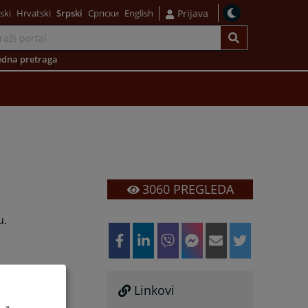
ski
Hrvatski
Srpski
Српски
English
Prijava
dna pretraga
3060
PREGLEDA
u.
Linkovi