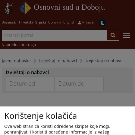
Osnovni sud u Doboju
Bosanski
Hrvatski
Srpski
Српски
English
Prijava
Napredna pretraga
Izvještaji o nabavci
Javne nabavke
Izvještaji o nabavci
Izvještaji o nabavci
Navigate
Navigate
forward
forward
to
to
Korištenje kolačića
interact
interact
with
with
Ova web stranica koristi određene skripte koje mogu
the
the
pohranjivati i koristiti određene informacije iz vašeg
calendar
calendar