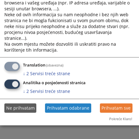
browsera i vašeg uređaja (npr. IP adresa uređaja, varijable o
and
and
sesiji unutar browsera, ...).
select
select
Neke od ovih informacija su nam neophodne i bez njih web
a
a
stranica ne bi mogla fukcionisati u svom punom obimu, dok
date.
date.
neke nisu prijeko neophodne a služe za dodatne stvari (npr.
Press
Press
procjenu nivoa posjećenosti, budućeg usavršavanja
stranice...).
the
the
Na ovom mjestu možete dozvoliti ili uskratiti pravo na
question
question
Trenutno nema vijesti
korištenje tih informacija.
mark
mark
key
key
Translation
(obavezna)
to
to
get
get
↓
2
Servisi treće strane
the
the
Analitika o posjećenosti stranica
keyboard
keyboard
↓
2
Servisi treće strane
shortcuts
shortcuts
for
for
changing
changing
Ne prihvatam
Prihvatam odabrane
Prihvatam sve
dates.
dates.
Pokreće Klaro!