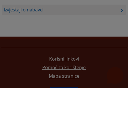
Izvještaji o nabavci
Korisni linkovi
Pomoć za korištenje
Mapa stranice
Redizajn web stranice je finansirala Evropska unija. Za njen sadržaj isključivo je odgovorno
Visoko sudsko i tužilačko vijeće BiH i ona ne odražava nužno stavove Evropske unije.