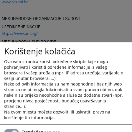
www.zakoni.ba
MEĐUNARODNE ORGANIZACIJE I SUDOVI
UJEDINJENE NACIJE
https://www.un.org/
MEĐUNARODNI SUD PRAVDE
Korištenje kolačića
https://www.icj-cij.org/
MEĐUNARODNI KRIVIČNI TRIBUNAL U HAGU
Ova web stranica koristi određene skripte koje mogu
https://www.un.org/icty/
pohranjivati i koristiti određene informacije iz vašeg
MEĐUNARODNI KRIVIČNI SUD
browsera i vašeg uređaja (npr. IP adresa uređaja, varijable o
https://www.iccnow.org/
sesiji unutar browsera, ...).
Neke od ovih informacija su nam neophodne i bez njih web
EVROPSKO PRAVO I INSTITUCIJE
stranica ne bi mogla fukcionisati u svom punom obimu, dok
neke nisu prijeko neophodne a služe za dodatne stvari (npr.
EVROPSKA UNIJA
procjenu nivoa posjećenosti, budućeg usavršavanja
https://europa.eu.int/
stranice...).
EVROPSKI SUD
Na ovom mjestu možete dozvoliti ili uskratiti pravo na
https://curia.eu.int/en/
korištenje tih informacija.
EVROPSKI OMBUDSMAN
https://www.euro-ombudsman.eu.int