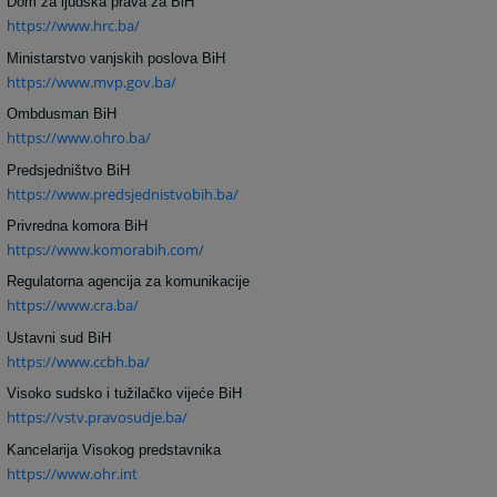
Dom za ljudska prava za BiH
https://www.hrc.ba/
Ministarstvo vanjskih poslova BiH
https://www.mvp.gov.ba/
Ombdusman BiH
https://www.ohro.ba/
Predsjedništvo BiH
https://www.predsjednistvobih.ba/
Privredna komora BiH
https://www.komorabih.com/
Regulatorna agencija za komunikacije
https://www.cra.ba/
Ustavni sud BiH
https://www.ccbh.ba/
Visoko sudsko i tužilačko vijeće BiH
https://vstv.pravosudje.ba/
Kancelarija Visokog predstavnika
https://www.ohr.int