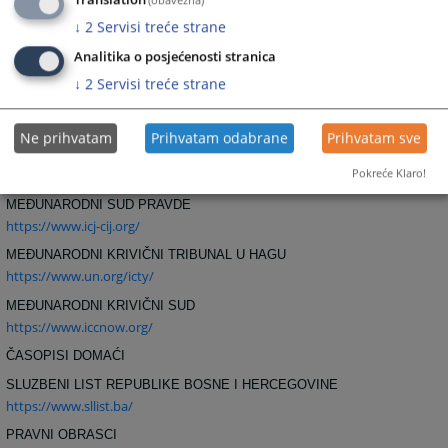
Translation
(obavezna)
↓
2
Servisi treće strane
SAVET EVROPE U STRAZBURU
https://www.coe.int
Analitika o posjećenosti stranica
EVROPSKI SUD ZA LJUDSKA PRAVA
↓
2
Servisi treće strane
https://www.echr.coe.int
MEĐUNARODNE ORGANIZACIJE I SUDOVI
Ne prihvatam
Prihvatam odabrane
Prihvatam sve
UJEDINJENE NACIJE
Pokreće Klaro!
https://www.un.org/
MEĐUNARODNI SUD PRAVDE
https://www.icj-cij.org/
MEĐUNARODNI KRIVIČNI TRIBUNAL U HAGU
https://www.un.org/icty/
MEĐUNARODNI KRIVIČNI SUD
https://www.iccnow.org/
ČASOPISI DOMAĆI
SLUZBENI LIST REPUBLIKE BOSNE I HERCEGOVINE
https://www.sllist.ba/
PRAVNI OBRASCI