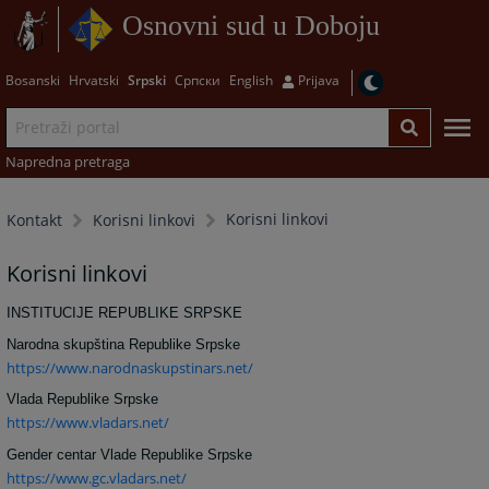
Osnovni sud u Doboju
Bosanski
Hrvatski
Srpski
Српски
English
Prijava
Napredna pretraga
Korisni linkovi
Kontakt
Korisni linkovi
Korisni linkovi
INSTITUCIJE REPUBLIKE SRPSKE
Narodna skupština Republike Srpske
https://www.narodnaskupstinars.net/
Vlada Republike Srpske
https://www.vladars.net/
Gender centar Vlade Republike Srpske
https://www.gc.vladars.net/