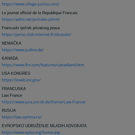
https://www.village-justice.com/
Le journal officiel de la Republique Francais
https://admi.net/jo/index.phtml
Francuski rječnik privatnog prava
https://perso.club-internet.fr/sbraudo/
NEMAČKA
https://www.jusline.de/
KANADA
https://www.llrx.com/features/canadian4.htm
USA KONGRES
https://lcweb.loc.gov/
FRANCUSKA
Law France
https://www.jura.uni-sb.de/france/Law-France/
RUSIJA
https://law.optima.ru/
EVROPSKO UDRUŽENJE MLADIH ADVOKATA
https://www.eyba.org/home.asp