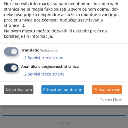
Neke od ovih informacija su nam neophodne i bez njih web
stranica ne bi mogla fukcionisati u svom punom obimu, dok
neke nisu prijeko neophodne a služe za dodatne stvari (npr.
procjenu nivoa posjećenosti, budućeg usavršavanja
stranice...).
Na ovom mjestu možete dozvoliti ili uskratiti pravo na
korištenje tih informacija.
Translation
(obavezna)
↓
2
Servisi treće strane
Analitika o posjećenosti stranica
↓
2
Servisi treće strane
Ne prihvatam
Prihvatam odabrane
Prihvatam sve
Pokreće Klaro!
1 - 1 / 1