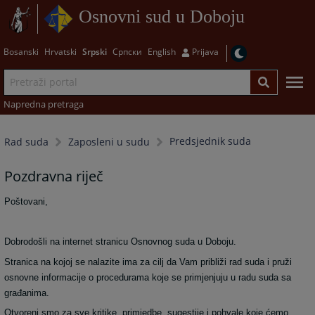
Osnovni sud u Doboju
Bosanski
Hrvatski
Srpski
Српски
English
Prijava
Napredna pretraga
Predsjednik suda
Rad suda
Zaposleni u sudu
Pozdravna riječ
Poštovani,
Dobrodošli na internet stranicu Osnovnog suda u Doboju.
Stranica na kojoj se nalazite ima za cilj da Vam približi rad suda i pruži
osnovne informacije o procedurama koje se primjenjuju u radu suda sa
građanima.
Otvoreni smo za sve kritike, primjedbe, sugestije i pohvale koje ćemo