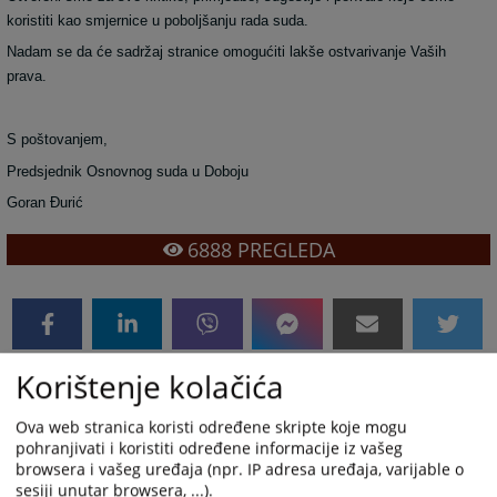
koristiti kao smjernice u poboljšanju rada suda.
Nadam se da će sadržaj stranice omogućiti lakše ostvarivanje Vaših
prava.
S poštovanjem,
Predsjednik Osnovnog suda u Doboju
Goran Đurić
6888
PREGLEDA
Korištenje kolačića
Ova web stranica koristi određene skripte koje mogu
pohranjivati i koristiti određene informacije iz vašeg
browsera i vašeg uređaja (npr. IP adresa uređaja, varijable o
sesiji unutar browsera, ...).