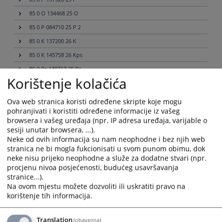
85 0 O 134468 25 O
85 0 P 084710 25 P 2
85 0 K 137200 26 K
85 0 K 145758 26 Kps
85 0 Rs 139717 25 Rs
Korištenje kolačića
85 0 P 123048 24 P
85 0 O 140798 26 O
Ova web stranica koristi određene skripte koje mogu
pohranjivati i koristiti određene informacije iz vašeg
85 0 K 141518 26 K
browsera i vašeg uređaja (npr. IP adresa uređaja, varijable o
85 0 P 124947 24 P
sesiji unutar browsera, ...).
85 0 Pr 129585 24 Pr
Neke od ovih informacija su nam neophodne i bez njih web
stranica ne bi mogla fukcionisati u svom punom obimu, dok
85 0 K 112413 23 K
neke nisu prijeko neophodne a služe za dodatne stvari (npr.
85 0 O 104780 22 O
procjenu nivoa posjećenosti, budućeg usavršavanja
stranice...).
85 0 K 122490 24 K
Na ovom mjestu možete dozvoliti ili uskratiti pravo na
85 0 K 145455 26 Kps
korištenje tih informacija.
85 0 K 089593 21 K
Translation
(obavezna)
85 0 P 133302 25 P