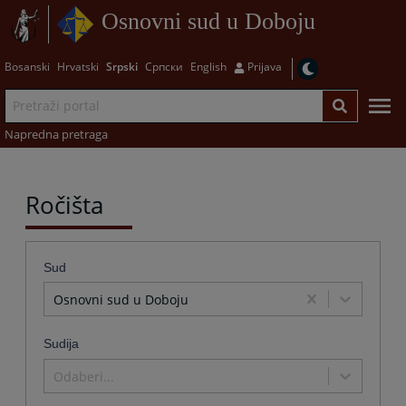
Osnovni sud u Doboju
Bosanski
Hrvatski
Srpski
Српски
English
Prijava
Napredna pretraga
Ročišta
Sud
Osnovni sud u Doboju
Sudija
Odaberi...