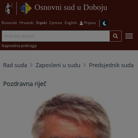
Osnovni sud u Doboju
Bosanski
Hrvatski
Srpski
Српски
English
Prijava
Napredna pretraga
Rad suda
Zaposleni u sudu
Predsjednik suda
Pozdravna riječ