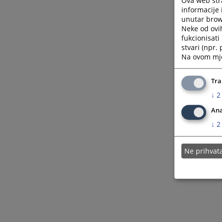
informacije 
unutar brows
Neke od ovi
fukcionisat
stvari (npr.
Na ovom mjes
Tra
↓
2
Ana
↓
2
Ne prihva