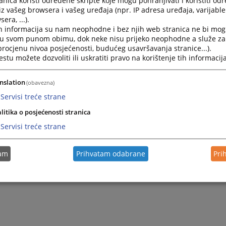
iz vašeg browsera i vašeg uređaja (npr. IP adresa uređaja, varijable 
era, ...).
h informacija su nam neophodne i bez njih web stranica ne bi mog
i u svom punom obimu, dok neke nisu prijeko neophodne a služe z
 procjenu nivoa posjećenosti, budućeg usavršavanja stranice...).
tu možete dozvoliti ili uskratiti pravo na korištenje tih informacija
nslation
(obavezna)
Servisi treće strane
litika o posjećenosti stranica
Servisi treće strane
tam
Prihvatam odabrane
Pri