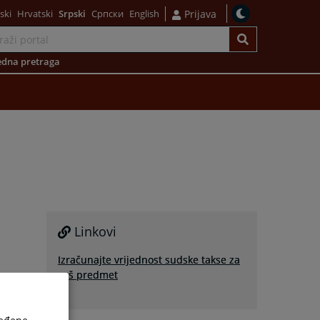
ski
Hrvatski
Srpski
Српски
English
Prijava
dna pretraga
Linkovi
Izračunajte vrijednost sudske takse za
vaš predmet
ređene