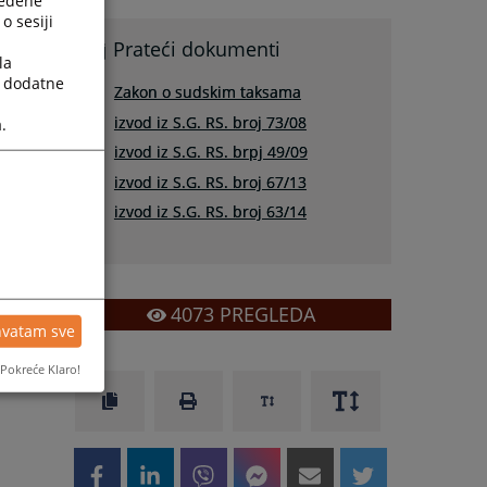
o sesiji
Prateći dokumenti
la
a dodatne
Zakon o sudskim taksama
izvod iz S.G. RS. broj 73/08
.
izvod iz S.G. RS. brpj 49/09
izvod iz S.G. RS. broj 67/13
izvod iz S.G. RS. broj 63/14
4073
PREGLEDA
hvatam sve
Pokreće Klaro!