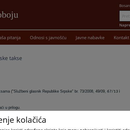
Bosan
oboju
Idi
na
Napre
sadržaj
aša pitanja
Odnosi s javnošću
Javne nabavke
Kontakt
ske takse
ama ("Službeni glasnik Republike Srpske" br. 73/2008, 49/09,
67/13 i
i u prilogu.
enje kolačića
nica koristi određene skripte koje mogu pohranjivati i koristiti od