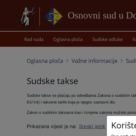
Osnovni sud u D
Rad suda
Oglasna ploča
Sudske odluke
V
Oglasna ploča
Važne informacije
Sud
Sudske takse
Sudske takse se plaćaju po odredbama Zakona o sudskim taks
) i taksene tarife koja je njegov sastavni dio.
63/14
Zakon o sudskim taksama kao i izmjene zakona možete pronać
Korišt
Prikazana vijest je na
:
Srpski jezik
Ova web stra